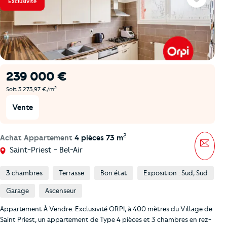
Exclusivité
Favoris
239 000 €
2
Soit 3 273,97 €/m
Vente
2
Achat Appartement
4 pièces 73 m
Mess
Saint-Priest - Bel-Air
3 chambres
Terrasse
Bon état
Exposition : Sud, Sud
Garage
Ascenseur
Appartement À Vendre. Exclusivité ORPI, à 400 mètres du Village de
Saint Priest, un appartement de Type 4 pièces et 3 chambres en rez-