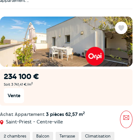
appartement …
Favoris
234 100 €
2
Soit 3 741,41 €/m
Vente
2
Achat Appartement
3 pièces 62,57 m
Mess
Saint-Priest - Centre-ville
2 chambres
Balcon
Terrasse
Climatisation