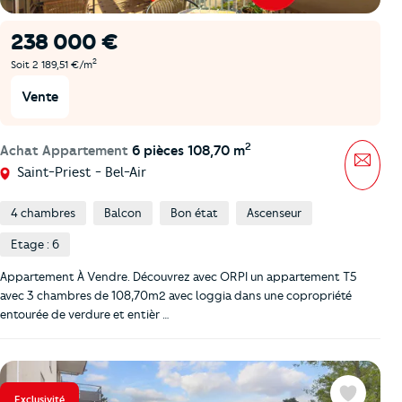
238 000 €
2
Soit 2 189,51 €/m
Vente
2
Achat Appartement
6 pièces 108,70 m
Mess
Saint-Priest - Bel-Air
4 chambres
Balcon
Bon état
Ascenseur
Etage : 6
Appartement À Vendre. Découvrez avec ORPI un appartement T5
avec 3 chambres de 108,70m2 avec loggia dans une copropriété
entourée de verdure et entièr …
Exclusivité
Favoris