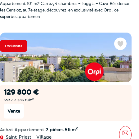
Appartement 101 m2 Carrez, 4 chambres + Loggia + Cave. Résidence
les Cerisioz, au 7e étage, découvrez, en exclusivité avec Orpi, ce
superbe appartemen …
Exclusivité
Favoris
129 800 €
2
Soit 2 317,86 €/m
Vente
2
Achat Appartement
2 pièces 56 m
Mess
Saint-Priest - Village