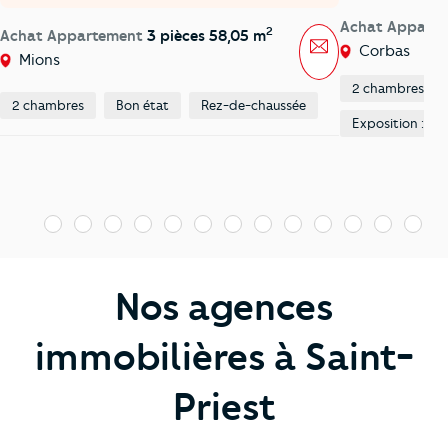
Achat Appart
2
Achat Appartement
3 pièces 58,05 m
Message
Corbas
Mions
2 chambres
2 chambres
Bon état
Rez-de-chaussée
Exposition : Est
1
2
3
4
5
6
7
8
9
10
11
12
13
1
Nos agences
immobilières à Saint-
Priest