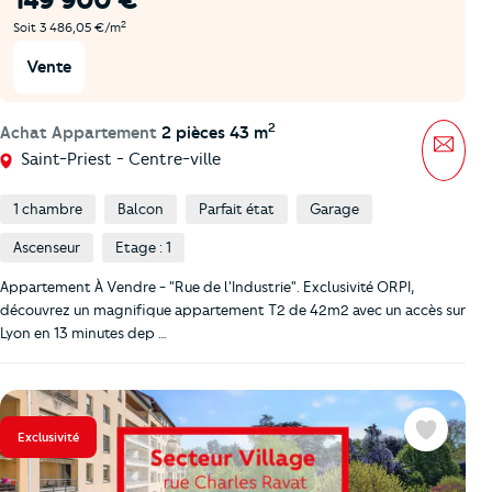
149 900 €
2
Soit 3 486,05 €/m
Vente
2
Achat Appartement
2 pièces 43 m
Mess
Saint-Priest - Centre-ville
1 chambre
Balcon
Parfait état
Garage
Ascenseur
Etage : 1
Appartement À Vendre - "Rue de l'Industrie". Exclusivité ORPI,
découvrez un magnifique appartement T2 de 42m2 avec un accès sur
Lyon en 13 minutes dep …
Exclusivité
Favoris