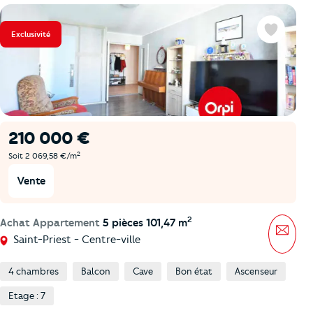
Exclusivité
Favoris
210 000 €
2
Soit 2 069,58 €/m
Vente
2
Achat Appartement
5 pièces 101,47 m
Mess
Saint-Priest - Centre-ville
4 chambres
Balcon
Cave
Bon état
Ascenseur
Etage : 7