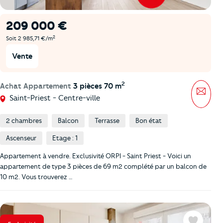
209 000 €
2
Soit 2 985,71 €/m
Vente
2
Achat Appartement
3 pièces 70 m
Mess
Saint-Priest - Centre-ville
2 chambres
Balcon
Terrasse
Bon état
Ascenseur
Etage : 1
Appartement à vendre. Exclusivité ORPI - Saint Priest - Voici un
appartement de type 3 pièces de 69 m2 complété par un balcon de
10 m2. Vous trouverez …