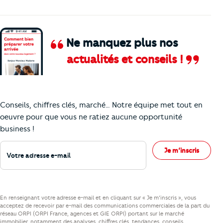
Ne manquez plus nos
actualités et conseils !
Comment je vais faire pour suivre le marc
Conseils, chiffres clés, marché… Notre équipe met tout en
oeuvre pour que vous ne ratiez aucune opportunité
business !
Votre adresse e-mail
Je m’inscris
En renseignant votre adresse e-mail et en cliquant sur « Je m’inscris », vous
acceptez de recevoir par e-mail des communications commerciales de la part du
réseau ORPI (ORPI France, agences et GIE ORPI) portant sur le marché
immobilier, notamment des analyses, chiffres clés, tendances, conseils,