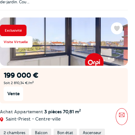
de-jardin. Cou …
Exclusivité
Favoris
Visite Virtuelle
199 000 €
2
Soit 2 810,34 €/m
Vente
2
Achat Appartement
3 pièces 70,81 m
Mess
Saint-Priest - Centre-ville
2 chambres
Balcon
Bon état
Ascenseur