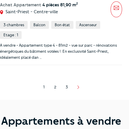
2
Achat Appartement
4 pièces 81,90 m
Mess
Saint-Priest - Centre-ville
3 chambres
Balcon
Bon état
Ascenseur
Etage : 1
A vendre - Appartement type 4 - 81m2 - vue sur parc - rénovations
énergétiques du bâtiment votées !. En exclusivité Saint-Priest,
idéalement placé dan …
1
2
3
Page
Page
Page
Appartements à vendre