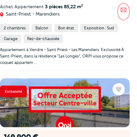
2
Achat Appartement
3 pièces 85,22 m
Mess
Saint-Priest - Marendiers
2 chambres
Balcon
Bon état
Exposition : Sud
Garage
Rez-de-chaussée
Appartement à Vendre - Saint Priest - Les Marendiers. Exclusivité À
Saint-Priest, dans la résidence "Les Longes", ORPI vous propose ce
coquet appartem …
Exclusivité
Favoris