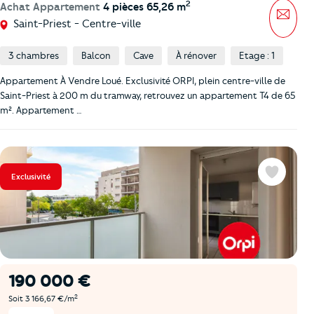
2
Achat Appartement
4 pièces 65,26 m
Mess
Saint-Priest - Centre-ville
3 chambres
Balcon
Cave
À rénover
Etage : 1
Appartement À Vendre Loué. Exclusivité ORPI, plein centre-ville de
Saint-Priest à 200 m du tramway, retrouvez un appartement T4 de 65
m². Appartement …
Exclusivité
Favoris
190 000 €
2
Soit 3 166,67 €/m