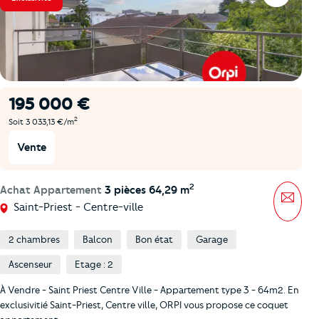
195 000 €
2
Soit 3 033,13 €/m
Vente
2
Achat Appartement
3 pièces 64,29 m
Mess
Saint-Priest - Centre-ville
2 chambres
Balcon
Bon état
Garage
Ascenseur
Etage : 2
À Vendre - Saint Priest Centre Ville - Appartement type 3 - 64m2. En
exclusivitié Saint-Priest, Centre ville, ORPI vous propose ce coquet