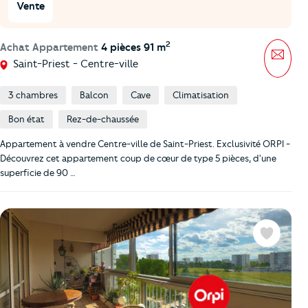
Vente
2
Achat Appartement
4 pièces 91 m
Mess
Saint-Priest - Centre-ville
3 chambres
Balcon
Cave
Climatisation
Bon état
Rez-de-chaussée
Appartement à vendre Centre-ville de Saint-Priest. Exclusivité ORPI -
Découvrez cet appartement coup de cœur de type 5 pièces, d'une
superficie de 90 …
Favoris