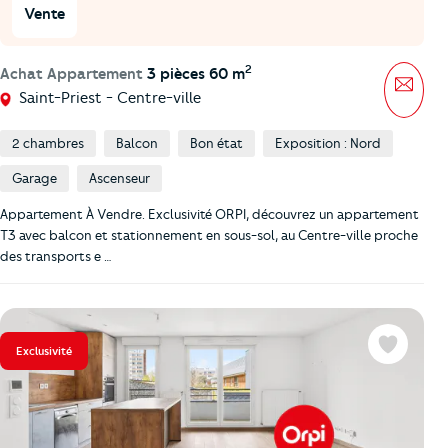
Vente
2
Achat Appartement
3 pièces 60 m
Mess
Saint-Priest - Centre-ville
2 chambres
Balcon
Bon état
Exposition : Nord
Garage
Ascenseur
Appartement À Vendre. Exclusivité ORPI, découvrez un appartement
T3 avec balcon et stationnement en sous-sol, au Centre-ville proche
des transports e …
Exclusivité
Favoris